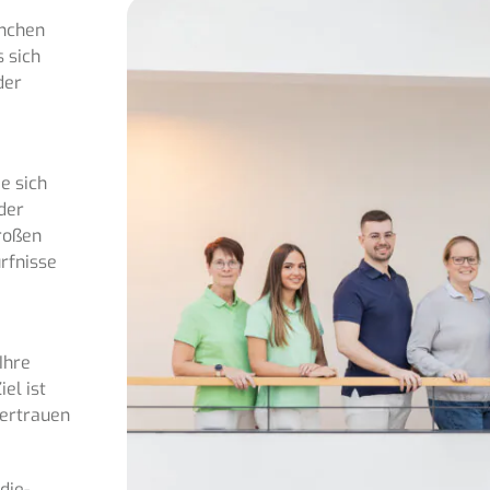
ünchen
s sich
der
e sich
der
roßen
rfnisse
Ihre
el ist
vertrauen
die-